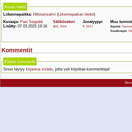
Kuvan tiedot
Liikennepaikka:
Hillosensalmi
(
Liikennepaikan tiedot
)
Kuvaaja:
Pasi Seppälä
Sähköveturi
Junatyyppi
Muu tunnis
Lisätty:
07.03.2025 19:16
Sr1
:
3004
T
:
5027
Sijainti:
Asemall
Vuodenajat:
Tal
Kommentit
Kirjoita kommentti
Sinun täytyy
kirjautua sisään
, jotta voit kirjoittaa kommentteja!
Sivu