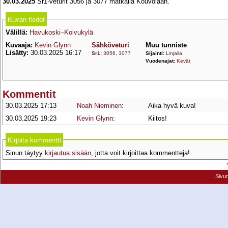
30.03.2025
Sr1-veturit 3056 ja 3077 matkalla Kouvolaan.
Kuvan tiedot
Välillä:
Havukoski–Koivukylä
Kuvaaja:
Kevin Glynn
Sähköveturi
Muu tunniste
Lisätty:
30.03.2025 16:17
Sr1
:
3056
,
3077
Sijainti:
Linjalla
Vuodenajat:
Kevät
Kommentit
30.03.2025 17:13
Noah Nieminen
:
Aika hyvä kuva!
30.03.2025 19:23
Kevin Glynn
:
Kiitos!
Kirjoita kommentti
Sinun täytyy
kirjautua sisään
, jotta voit kirjoittaa kommentteja!
Sivu