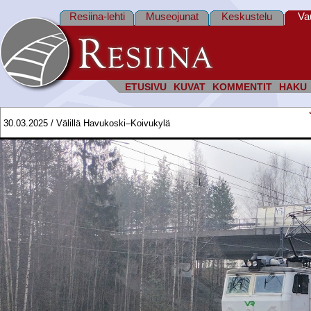
Resiina-lehti
Museojunat
Keskustelu
Va
ETUSIVU
KUVAT
KOMMENTIT
HAKU
30.03.2025 / Välillä Havukoski–Koivukylä