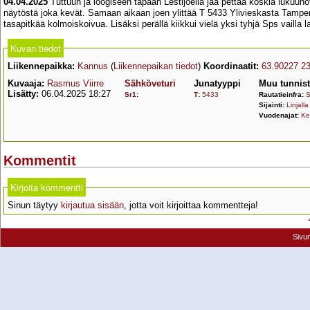
04.04.2025
Tuttuun ja loogiseen tapaan Lestijoella jää pettää koskia lukuu
näytöstä joka kevät. Samaan aikaan joen ylittää T 5433 Ylivieskasta Tampe
tasapitkää kolmoiskoivua. Lisäksi perällä kiikkui vielä yksi tyhjä Sps vailla la
Kuvan tiedot
Liikennepaikka:
Kannus
(
Liikennepaikan tiedot
)
Koordinaatit:
63.90227 2
Kuvaaja:
Rasmus Viirre
Sähköveturi
Junatyyppi
Muu tunnis
Lisätty:
06.04.2025 18:27
Sr1
:
T
:
5433
Rautatieinfra:
S
Sijainti:
Linjalla
Vuodenajat:
Ke
Kommentit
Kirjoita kommentti
Sinun täytyy
kirjautua sisään
, jotta voit kirjoittaa kommentteja!
Sivu