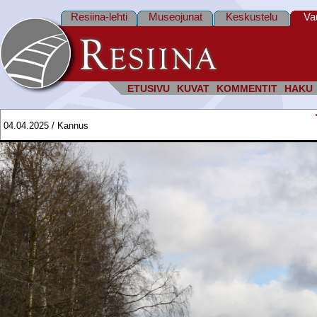
Resiina-lehti
Museojunat
Keskustelu
Va
ETUSIVU
KUVAT
KOMMENTIT
HAKU
04.04.2025 / Kannus