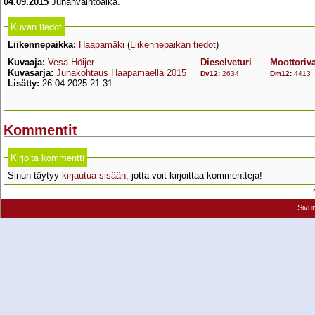
04.09.2015
Junanvaihtoaika.
Kuvan tiedot
Liikennepaikka:
Haapamäki
(
Liikennepaikan tiedot
)
Kuvaaja:
Vesa Höijer
Dieselveturi
Moottoriv
Kuvasarja:
Junakohtaus Haapamäellä 2015
Dv12
:
2634
Dm12
:
4413
Lisätty:
26.04.2025 21:31
Kommentit
Kirjoita kommentti
Sinun täytyy
kirjautua sisään
, jotta voit kirjoittaa kommentteja!
Sivu