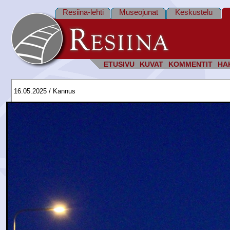
Resiina-lehti
Museojunat
Keskustelu
ETUSIVU
KUVAT
KOMMENTIT
HA
16.05.2025 / Kannus