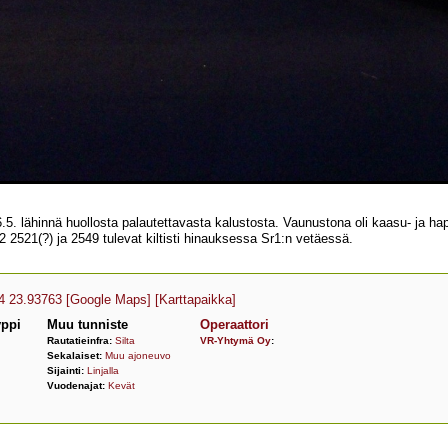
.5. lähinnä huollosta palautettavasta kalustosta. Vaunustona oli kaasu- ja
2 2521(?) ja 2549 tulevat kiltisti hinauksessa Sr1:n vetäessä.
4 23.93763
[Google Maps]
[Karttapaikka]
yppi
Muu tunniste
Operaattori
Rautatieinfra:
Silta
VR-Yhtymä Oy
:
Sekalaiset:
Muu ajoneuvo
Sijainti:
Linjalla
Vuodenajat:
Kevät