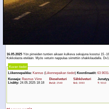
16.05.2025
Yön pimeiden tuntien aikaan kulkeva sekajuna koostui 15.-16
Kokkolasta etelään. Myös veturin nappulaa siirrettiin shakkilaudalla. Dv1
Kuvan tiedot
Liikennepaikka:
Kannus
(
Liikennepaikan tiedot
)
Koordinaatit:
63.9031
Kuvaaja:
Rasmus Viirre
Dieselveturi
Sähköveturi
Junaty
Lisätty:
24.05.2025 18:18
Dv12
:
2549
Sr1
:
3093
T
:
5010