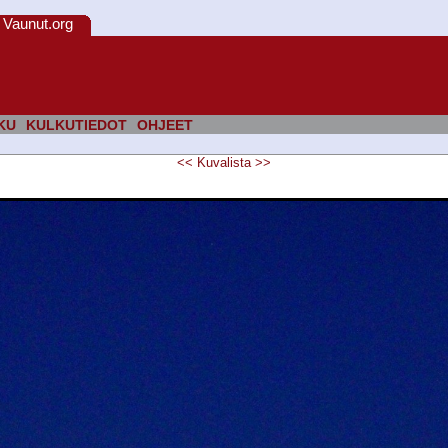
Vaunut.org
KU
KULKUTIEDOT
OHJEET
<<
Kuvalista
>>