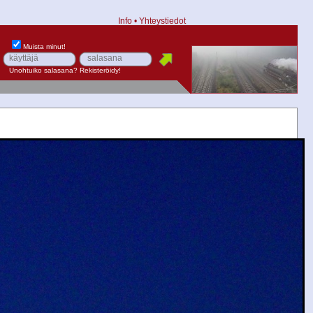
Info
•
Yhteystiedot
Muista minut!
Unohtuiko salasana?
Rekisteröidy!