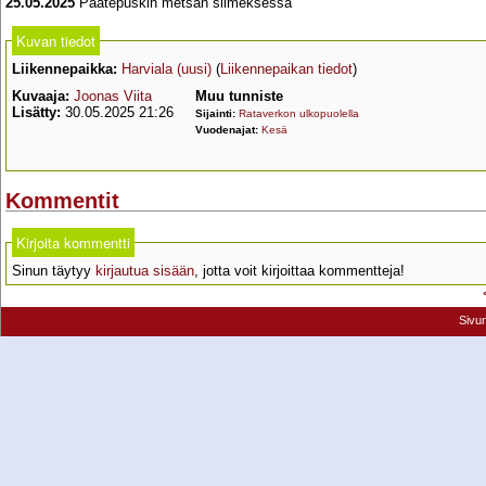
25.05.2025
Päätepuskin metsän siimeksessä
Kuvan tiedot
Liikennepaikka:
Harviala (uusi)
(
Liikennepaikan tiedot
)
Kuvaaja:
Joonas Viita
Muu tunniste
Lisätty:
30.05.2025 21:26
Sijainti:
Rataverkon ulkopuolella
Vuodenajat:
Kesä
Kommentit
Kirjoita kommentti
Sinun täytyy
kirjautua sisään
, jotta voit kirjoittaa kommentteja!
Sivu