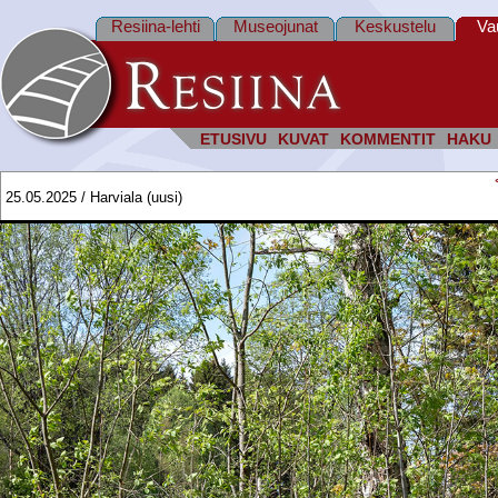
Resiina-lehti
Museojunat
Keskustelu
Va
ETUSIVU
KUVAT
KOMMENTIT
HAKU
25.05.2025 / Harviala (uusi)