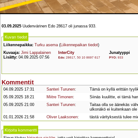
03.09.2025
Uudenvärinen Edo 28617 oli junassa 933.
Kuvan tiedot
Liikennepaikka:
Turku asema
(
Liikennepaikan tiedot
)
Kuvaaja:
Jimi Lappalainen
InterCity
Junatyyppi
Lisätty:
04.09.2025 07:56
Edo
:
28617
,
50 10 8697 617
PYO
:
933
Kommentit
04.09.2025 17:31
Santeri Turunen
:
Tämä on kyllä erittäin tyyl
05.09.2025 18:21
Miitre Timonen
:
Siinäs kuulitte, ei tämä ha
05.09.2025 21:00
Santeri Turunen
:
Taitaa olla se äänekäs vähe
ulkonäkö ei kuitenkaan ole 
01.01.2026 21:58
Oliver Laaksonen
:
tästä värityksestä tulee mi
Kirjoita kommentti
Sinun täytyy
kirjautua sisään
, jotta voit kirjoittaa kommentteja!