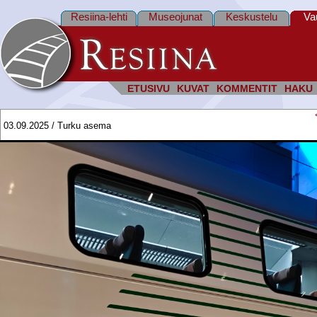
Resiina-lehti
Museojunat
Keskustelu
Va
ETUSIVU
KUVAT
KOMMENTIT
HAKU
03.09.2025 / Turku asema