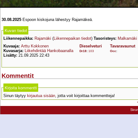
30.08.2025
Espoon kiskojuna lähestyy Rajamäkeä.
Kuvan tiedot
Liikennepaikka:
Rajamäki
(
Liikennepaikan tiedot
)
Tasoristeys:
Malkamäki
Kuvaaja:
Arttu Kokkonen
Dieselveturi
Tavaravaunut
Kuvasarja:
Liikehdintää Hankobaanalla
Dr18
:
103
Occ
:
Lisätty:
21.09.2025 22:43
Kommentit
Kirjoita kommentti
Sinun täytyy
kirjautua sisään
, jotta voit kirjoittaa kommentteja!
Sivu