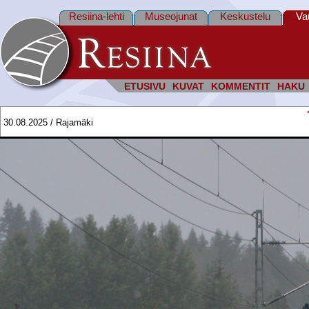
Resiina-lehti
Museojunat
Keskustelu
Va
ETUSIVU
KUVAT
KOMMENTIT
HAKU
30.08.2025 / Rajamäki