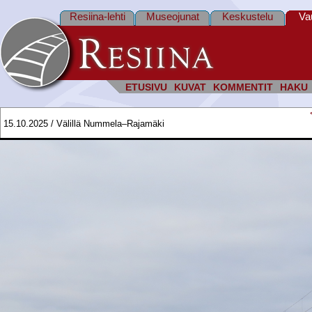
Resiina-lehti
Museojunat
Keskustelu
Va
ETUSIVU
KUVAT
KOMMENTIT
HAKU
15.10.2025 / Välillä Nummela–Rajamäki