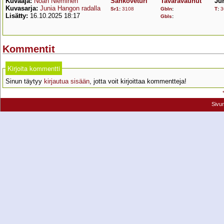
Kuvaaja:
Noah Nieminen
Sähköveturi
Tavaravaunut
Ju
Kuvasarja:
Junia Hangon radalla
Sr1
:
3108
Gbln
:
T
:
3
Lisätty:
16.10.2025 18:17
Gbls
:
Kommentit
Kirjoita kommentti
Sinun täytyy
kirjautua sisään
, jotta voit kirjoittaa kommentteja!
Sivu