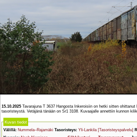
15.10.2025
Tavarajuna T 3637 Hangosta Inkeroisiin on hetki sitten ohittanu
tasoristeystä. Vetäjänä tänään on Sr1 3108. Kuvaajalle annettiin kunnon kilika
Kuvan tiedot
Välillä:
Nummela–Rajamäki
Tasoristeys:
Yli-Lankila
[Tasoristeyspalvelu]
R