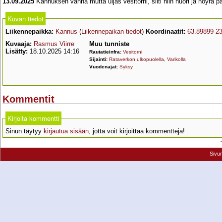
13.09.2025
Kannuksen vanha mutta uljas vesitorni, silti niin nuori ja nöyrä
Kuvan tiedot
Liikennepaikka:
Kannus
(
Liikennepaikan tiedot
)
Koordinaatit:
63.89899 2
Kuvaaja:
Rasmus Viirre
Muu tunniste
Lisätty:
18.10.2025 14:16
Rautatieinfra:
Vesitorni
Sijainti:
Rataverkon ulkopuolella
,
Varikolla
Vuodenajat:
Syksy
Kommentit
Kirjoita kommentti
Sinun täytyy
kirjautua sisään
, jotta voit kirjoittaa kommentteja!
Sivu