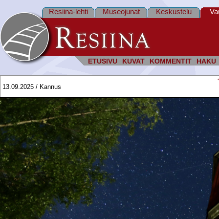
Resiina-lehti
Museojunat
Keskustelu
Va
ETUSIVU
KUVAT
KOMMENTIT
HAKU
13.09.2025 / Kannus