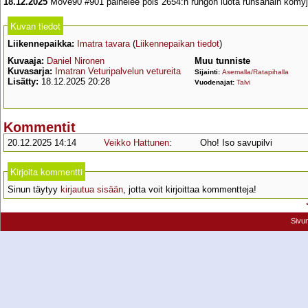
18.12.2025
Move90 #901 painelee pois 2654:n rungon luota runsahain kömyj
Kuvan tiedot
Liikennepaikka:
Imatra tavara
(
Liikennepaikan tiedot
)
Kuvaaja:
Daniel Nironen
Muu tunniste
Kuvasarja:
Imatran Veturipalvelun vetureita
Sijainti:
Asemalla/Ratapihalla
Lisätty:
18.12.2025 20:28
Vuodenajat:
Talvi
Kommentit
20.12.2025 14:14
Veikko Hattunen
:
Oho! Iso savupilvi
Kirjoita kommentti
Sinun täytyy
kirjautua sisään
, jotta voit kirjoittaa kommentteja!
Sivu