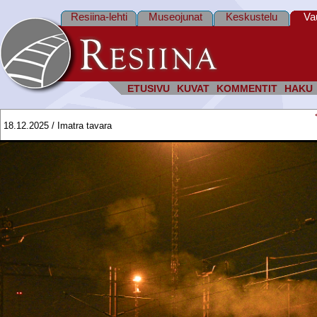
Resiina-lehti
Museojunat
Keskustelu
Va
ETUSIVU
KUVAT
KOMMENTIT
HAKU
18.12.2025 / Imatra tavara