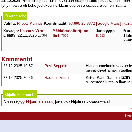
21.12.2025
Pendolino-juna Turusta Ouluun saapuu tuota pikaa Kannukseen. S
lyhyin päivä oli koko joulukuun kirkkain suuressa osassa Suomen maata.
Kuvan tiedot
Välillä:
Riippa–Kannus
Koordinaatit:
63.895 23.8872
[Google Maps]
[Kart
Kuvaaja:
Rasmus Viirre
Sähkömoottorijuna
Junatyyppi
Muu 
Lisätty:
22.12.2025 17:04
Sm3
:
7009
S
:
913
Sijain
Vuode
Kommentit
22.12.2025 19:37
Pasi Seppälä
:
Hieno tunnelmakuva vuoden
päivät olivat ainakin täällä
22.12.2025 20:26
Rasmus Viirre
:
Kiitos Pasi. Samoin täällä
oli sentään lunta ja ihan r
Kirjoita kommentti
Sinun täytyy
kirjautua sisään
, jotta voit kirjoittaa kommentteja!
Sivu