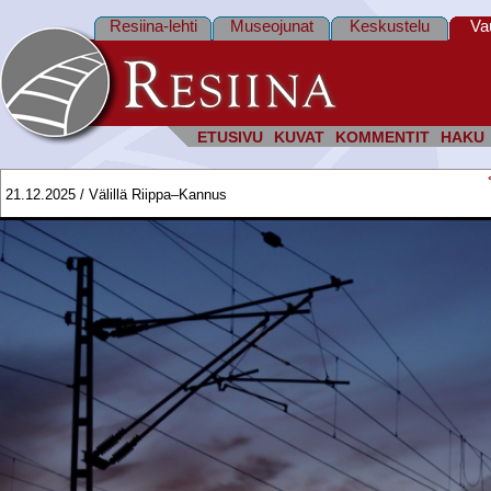
Resiina-lehti
Museojunat
Keskustelu
Va
ETUSIVU
KUVAT
KOMMENTIT
HAKU
21.12.2025 / Välillä Riippa–Kannus