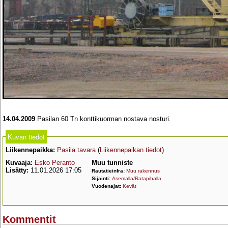
14.04.2009
Pasilan 60 Tn konttikuorman nostava nosturi.
Kuvan tiedot
Liikennepaikka:
Pasila tavara
(
Liikennepaikan tiedot
)
Kuvaaja:
Esko Peranto
Muu tunniste
Lisätty:
11.01.2026 17:05
Rautatieinfra:
Muu rakennus
Sijainti:
Asemalla/Ratapihalla
Vuodenajat:
Kevät
Kommentit