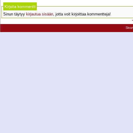
Kirjoita kommentti
Sinun täytyy
kirjautua sisään
, jotta voit kirjoittaa kommentteja!
Sivu