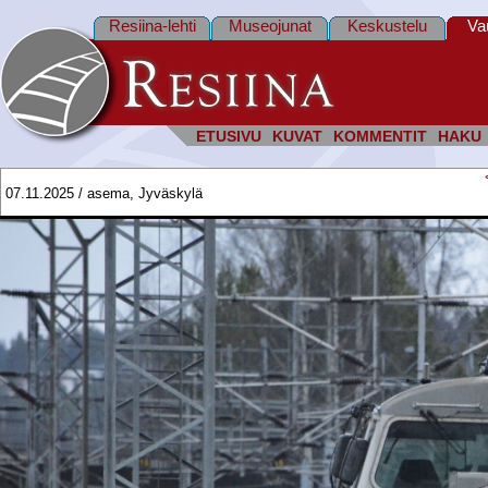
Resiina-lehti
Museojunat
Keskustelu
Va
ETUSIVU
KUVAT
KOMMENTIT
HAKU
07.11.2025 / asema, Jyväskylä