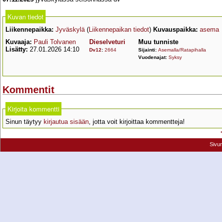
Kuvan tiedot
Liikennepaikka:
Jyväskylä
(
Liikennepaikan tiedot
)
Kuvauspaikka:
asema
Kuvaaja:
Pauli Tolvanen
Dieselveturi
Muu tunniste
Lisätty:
27.01.2026 14:10
Dv12
:
2664
Sijainti:
Asemalla/Ratapihalla
Vuodenajat:
Syksy
Kommentit
Kirjoita kommentti
Sinun täytyy
kirjautua sisään
, jotta voit kirjoittaa kommentteja!
Sivu