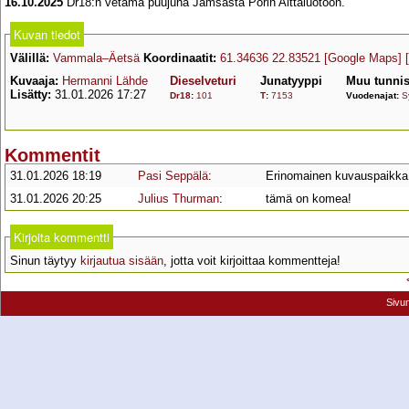
16.10.2025
Dr18:n vetämä puujuna Jämsästä Porin Aittaluotoon.
Kuvan tiedot
Välillä:
Vammala–Äetsä
Koordinaatit:
61.34636 22.83521
[Google Maps]
Kuvaaja:
Hermanni Lähde
Dieselveturi
Junatyyppi
Muu tunnis
Lisätty:
31.01.2026 17:27
Dr18
:
101
T
:
7153
Vuodenajat:
S
Kommentit
31.01.2026 18:19
Pasi Seppälä
:
Erinomainen kuvauspaikka j
31.01.2026 20:25
Julius Thurman
:
tämä on komea!
Kirjoita kommentti
Sinun täytyy
kirjautua sisään
, jotta voit kirjoittaa kommentteja!
Sivu