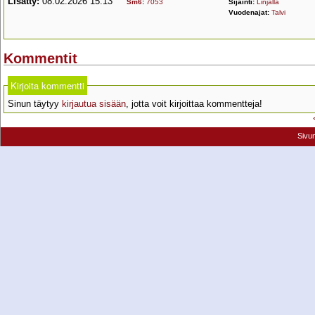
Lisätty:
08.02.2026 15:13
Sm6
:
7053
Sijainti:
Linjalla
Vuodenajat:
Talvi
Kommentit
Kirjoita kommentti
Sinun täytyy
kirjautua sisään
, jotta voit kirjoittaa kommentteja!
Sivu