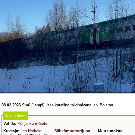
08.02.2026
Sm6 (Lempi) liitää kauniina talvipäivänä läpi Bolstan.
Kuvan tiedot
Välillä:
Pohjankuru–Salo
Kuvaaja:
Leo Norkola
Sähkömoottorijuna
Muu tunniste