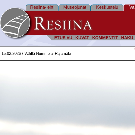
Resiina-lehti
Museojunat
Keskustelu
Va
ETUSIVU
KUVAT
KOMMENTIT
HAKU
15.02.2026 / Välillä Nummela–Rajamäki