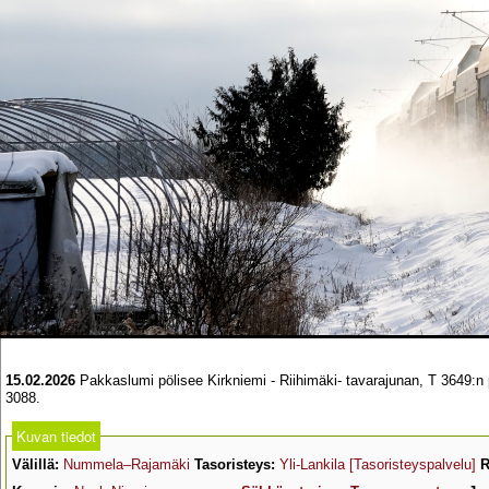
15.02.2026
Pakkaslumi pölisee Kirkniemi - Riihimäki- tavarajunan, T 3649:n
3088.
Kuvan tiedot
Välillä:
Nummela–Rajamäki
Tasoristeys:
Yli-Lankila
[Tasoristeyspalvelu]
R