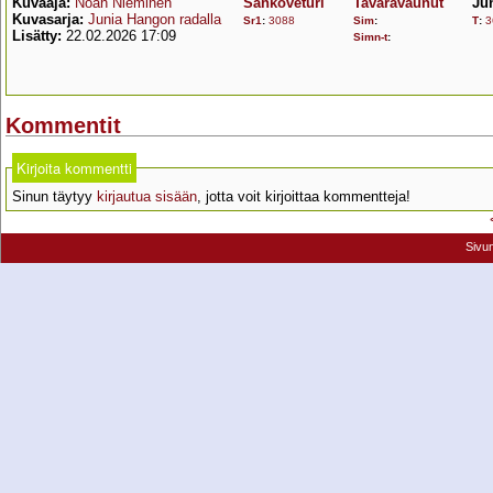
Kuvaaja:
Noah Nieminen
Sähköveturi
Tavaravaunut
Ju
Kuvasarja:
Junia Hangon radalla
Sr1
:
3088
Sim
:
T
:
3
Lisätty:
22.02.2026 17:09
Simn-t
:
Kommentit
Kirjoita kommentti
Sinun täytyy
kirjautua sisään
, jotta voit kirjoittaa kommentteja!
Sivu