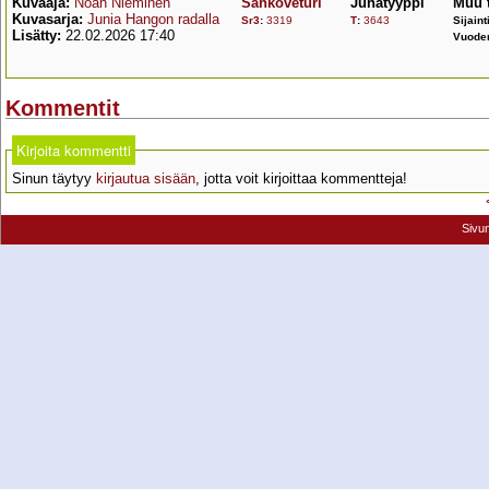
Kuvaaja:
Noah Nieminen
Sähköveturi
Junatyyppi
Muu 
Kuvasarja:
Junia Hangon radalla
Sr3
:
3319
T
:
3643
Sijaint
Lisätty:
22.02.2026 17:40
Vuode
Kommentit
Kirjoita kommentti
Sinun täytyy
kirjautua sisään
, jotta voit kirjoittaa kommentteja!
Sivu