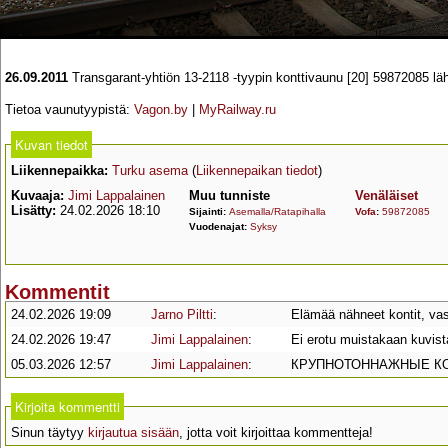
26.09.2011
Transgarant-yhtiön 13-2118 -tyypin konttivaunu [20] 59872085 l
Tietoa vaunutyypistä:
Vagon.by
|
MyRailway.ru
Kuvan tiedot
Liikennepaikka:
Turku asema
(
Liikennepaikan tiedot
)
Kuvaaja:
Jimi Lappalainen
Muu tunniste
Venäläiset
Lisätty:
24.02.2026 18:10
Sijainti:
Asemalla/Ratapihalla
Vofa
:
59872085
Vuodenajat:
Syksy
Kommentit
24.02.2026 19:09
Jarno Piltti
:
Elämää nähneet kontit, vas
24.02.2026 19:47
Jimi Lappalainen
:
Ei erotu muistakaan kuvist
05.03.2026 12:57
Jimi Lappalainen
:
КРУПНОТОННАЖНЫЕ КОНТЕЙН
Kirjoita kommentti
Sinun täytyy
kirjautua sisään
, jotta voit kirjoittaa kommentteja!