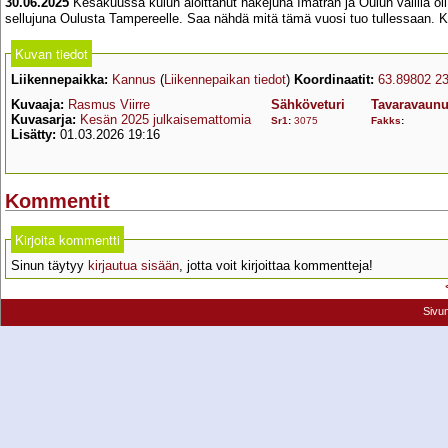
30.06.2025
Kesäkuussa kulun aloittanut hakejuna Imatran ja Oulun välillä oli
sellujuna Oulusta Tampereelle. Saa nähdä mitä tämä vuosi tuo tullessaan. 
Kuvan tiedot
Liikennepaikka:
Kannus
(
Liikennepaikan tiedot
)
Koordinaatit:
63.89802 2
Kuvaaja:
Rasmus Viirre
Sähköveturi
Tavaravaunu
Kuvasarja:
Kesän 2025 julkaisemattomia
Sr1
:
3075
Fakks
:
Lisätty:
01.03.2026 19:16
Kommentit
Kirjoita kommentti
Sinun täytyy
kirjautua sisään
, jotta voit kirjoittaa kommentteja!
Sivu