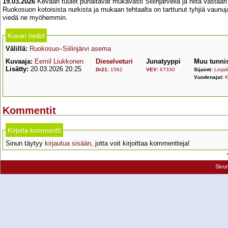
19.03.2026
Kevään tuulet puhaltavat mukavasti Siilinjärvellä ja niitä vastaa
Ruokosuon kotoisista nurkista ja mukaan tehtaalta on tarttunut tyhjiä vaunu
viedä ne myöhemmin.
Kuvan tiedot
Välillä:
Ruokosuo–Siilinjärvi asema
Kuvaaja:
Eemil Liukkonen
Dieselveturi
Junatyyppi
Muu tunni
Lisätty:
20.03.2026 20:25
Dr21
:
1562
VEV
:
67330
Sijainti:
Linjal
Vuodenajat:
K
Kommentit
Kirjoita kommentti
Sinun täytyy
kirjautua sisään
, jotta voit kirjoittaa kommentteja!
Sivu