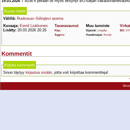
19.03.2026
T 4036:n perään oli myös eksynyt BO-sarjan vakausvälinevaunu,
Kuvan tiedot
Välillä:
Ruokosuo–Siilinjärvi asema
Kuvaaja:
Eemil Liukkonen
Tavaravaunut
Muu tunniste
Virka
Lisätty:
20.03.2026 20:26
Kbp
:
Sijainti:
Linjalla
BO
:
07
Sggrrs
:
Vuodenajat:
Kevät
Kommentit
Kirjoita kommentti
Sinun täytyy
kirjautua sisään
, jotta voit kirjoittaa kommentteja!
Sivu