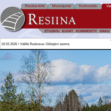
Resiina-lehti
Museojunat
Keskustelu
Va
ETUSIVU
KUVAT
KOMMENTIT
HAKU
19.03.2026 / Välillä Ruokosuo–Siilinjärvi asema