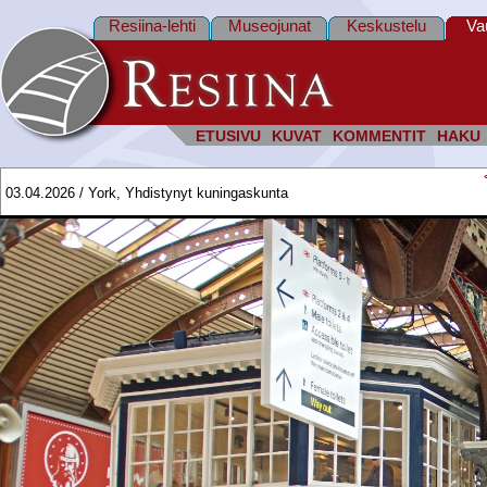
Resiina-lehti
Museojunat
Keskustelu
Va
ETUSIVU
KUVAT
KOMMENTIT
HAKU
03.04.2026 / York, Yhdistynyt kuningaskunta