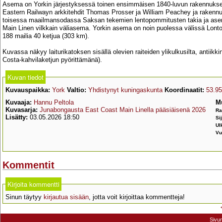
Asema on Yorkin järjestyksessä toinen ensimmäisen 1840-luvun rakennuksen
Eastern Railwayn arkkitehdit Thomas Prosser ja William Peachey ja rakenn
toisessa maailmansodassa Saksan tekemien lentopommitusten takia ja asem
Main Linen vilkkain väliasema. Yorkin asema on noin puolessa välissä Lonto
188 mailia 40 ketjua (303 km).
Kuvassa näkyy laiturikatoksen sisällä olevien raiteiden ylikulkusilta, antiikki
Costa-kahvilaketjun pyörittämänä).
Kuvan tiedot
Kuvauspaikka:
York
Valtio:
Yhdistynyt kuningaskunta
Koordinaatit:
53.95
Kuvaaja:
Hannu Peltola
M
Kuvasarja:
Junabongausta East Coast Main Linella pääsiäisenä 2026
Ra
Lisätty:
03.05.2026 18:50
Si
Ul
Vu
Kommentit
Kirjoita kommentti
Sinun täytyy
kirjautua sisään
, jotta voit kirjoittaa kommentteja!
Sivu