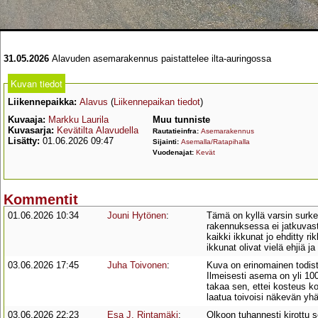
31.05.2026
Alavuden asemarakennus paistattelee ilta-auringossa
Kuvan tiedot
Liikennepaikka:
Alavus
(
Liikennepaikan tiedot
)
Kuvaaja:
Markku Laurila
Muu tunniste
Kuvasarja:
Kevätilta Alavudella
Rautatieinfra:
Asemarakennus
Lisätty:
01.06.2026 09:47
Sijainti:
Asemalla/Ratapihalla
Vuodenajat:
Kevät
Kommentit
01.06.2026 10:34
Jouni Hytönen
:
Tämä on kyllä varsin surke
rakennuksessa ei jatkuvasti
kaikki ikkunat jo ehditty r
ikkunat olivat vielä ehjiä 
03.06.2026 17:45
Juha Toivonen
:
Kuva on erinomainen todiste
Ilmeisesti asema on yli 100
takaa sen, ettei kosteus k
laatua toivoisi näkevän yh
03.06.2026 22:23
Esa J. Rintamäki
:
Olkoon tuhannesti kirottu 