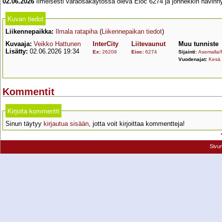
02.06.2026
Ilmeisesti varaosakäytössä oleva Eioc 6274 ja jonnekkin hävinnyt 
Kuvan tiedot
Liikennepaikka:
Ilmala ratapiha
(
Liikennepaikan tiedot
)
Kuvaaja:
Veikko Hattunen
InterCity
Liitevaunut
Muu tunniste
Lisätty:
02.06.2026 19:34
Ex
:
26209
Eioc
:
6274
Sijainti:
Asemalla/
Vuodenajat:
Kesä
Kommentit
Kirjoita kommentti
Sinun täytyy
kirjautua sisään
, jotta voit kirjoittaa kommentteja!
Sivu