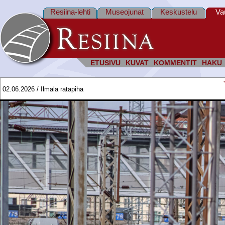
Resiina-lehti
Museojunat
Keskustelu
Va
ETUSIVU
KUVAT
KOMMENTIT
HAKU
02.06.2026 / Ilmala ratapiha