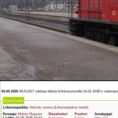
04.04.2026
MUS1927 odottaa lähtöä Kirkkonummelle Dv16 2038:n vetämän
Kuvan tiedot
Liikennepaikka:
Helsinki asema
(
Liikennepaikan tiedot
)
Kuvaaja:
Matias Mujunen
Dieselveturi
Puukori
Junatyyppi
Lisätty:
03.06.2026 19:42