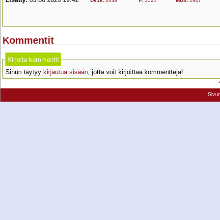
Dv16
:
2038
F
:
3525
MUS
:
1927
Kommentit
Kirjoita kommentti
Sinun täytyy
kirjautua sisään
, jotta voit kirjoittaa kommentteja!
Sivu