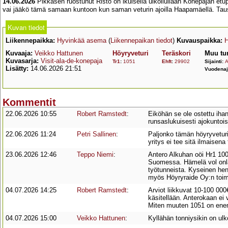
14.06.2026
Pikkasen ruostunut Risto on ikuisella ulkoilullaan Konepajan et
vai jääkö tämä samaan kuntoon kun saman veturin ajoilla Haapamäellä. Tau
Kuvan tiedot
Liikennepaikka:
Hyvinkää asema
(
Liikennepaikan tiedot
)
Kuvauspaikka:
H
Kuvaaja:
Veikko Hattunen
Höyryveturi
Teräskori
Muu tu
Kuvasarja:
Visit-ala-de-konepaja
Tr1
:
1051
Ehft
:
29902
Sijainti:
A
Lisätty:
14.06.2026 21:51
Vuodenaj
Kommentit
22.06.2026 10:55
Robert Ramstedt
:
Eiköhän se ole ostettu iha
runsaslukuisesti ajokuntois
22.06.2026 11:24
Petri Sallinen
:
Paljonko tämän höyryveturi
yritys ei tee sitä ilmaisena
23.06.2026 12:46
Teppo Niemi
:
Antero Alkuhan oöi Hr1 10
Suomessa. Hämelä vol onla 
työtunneista. Kyseinen he
myös Höyryraide Oy:n toimitu
04.07.2026 14:25
Robert Ramstedt
:
Arviot liikkuvat 10-100 000€
käsitellään. Anterokaan ei 
Miten muuten 1051 on enem
04.07.2026 15:00
Veikko Hattunen
:
Kyllähän tonniysikin on ulk