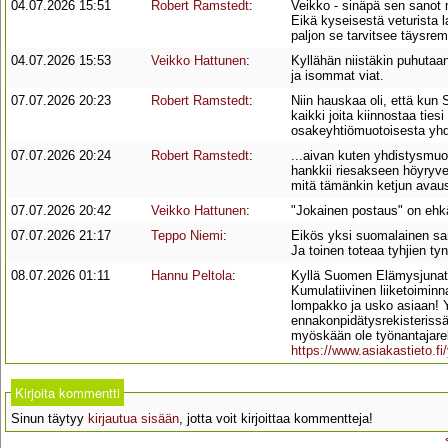
04.07.2026 15:51
Robert Ramstedt
:
Veikko - sinäpä sen sanot 
Eikä kyseisestä veturista l
paljon se tarvitsee täysremo
04.07.2026 15:53
Veikko Hattunen
:
Kyllähän niistäkin puhutaan
ja isommat viat.
07.07.2026 20:23
Robert Ramstedt
:
Niin hauskaa oli, että kun S
kaikki joita kiinnostaa ties
osakeyhtiömuotoisesta yhdi
07.07.2026 20:24
Robert Ramstedt
:
...aivan kuten yhdistysmuo
hankkii riesakseen höyryvet
mitä tämänkin ketjun avau
07.07.2026 20:42
Veikko Hattunen
:
"Jokainen postaus" on ehkä 
07.07.2026 21:17
Teppo Niemi
:
Eikös yksi suomalainen san
Ja toinen toteaa tyhjien ty
08.07.2026 01:11
Hannu Peltola
:
Kyllä Suomen Elämysjunat Oy
Kumulatiivinen liiketoiminn
lompakko ja usko asiaan! Yh
ennakonpidätysrekisterissä
myöskään ole työnantajarek
https://www.asiakastieto.f
Kirjoita kommentti
Sinun täytyy
kirjautua sisään
, jotta voit kirjoittaa kommentteja!