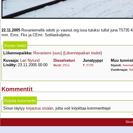
22.11.2005
Rovaniemellä odotti jo vaunut.org:issa tutuksi tullut juna T5735 
mm. Ems, Fks ja CEmt. Sotilaskuljetus.
Kuvan tiedot
Liikennepaikka:
Rovaniemi (uusi)
(
Liikennepaikan tiedot
)
Kuvaaja:
Lari Nylund
Dieselveturi
Junatyyppi
Muu tunnist
Lisätty:
23.11.2005 00:00
Dv12
:
2511
T
:
5735
Sijainti:
Asemall
Vuodenajat:
Tal
Kommentit
Kirjoita kommentti
Sinun täytyy
kirjautua sisään
, jotta voit kirjoittaa kommentteja!
Sivu