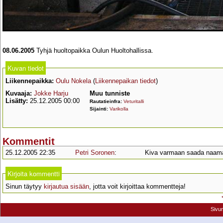
08.06.2005
Tyhjä huoltopaikka Oulun Huoltohallissa.
Kuvan tiedot
Liikennepaikka:
Oulu Nokela
(
Liikennepaikan tiedot
)
Kuvaaja:
Jokke Harju
Muu tunniste
Lisätty:
25.12.2005 00:00
Rautatieinfra:
Veturitalli
Sijainti:
Varikolla
Kommentit
25.12.2005 22:35
Petri Soronen
:
Kiva varmaan saada naamalle
Kirjoita kommentti
Sinun täytyy
kirjautua sisään
, jotta voit kirjoittaa kommentteja!
Sivu