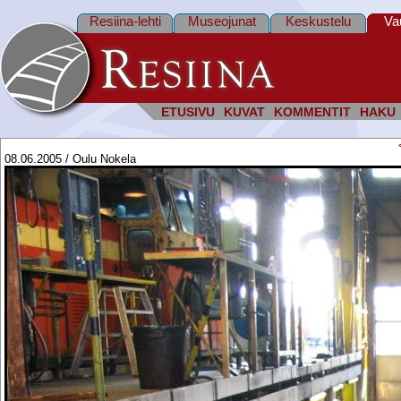
Resiina-lehti
Museojunat
Keskustelu
Va
ETUSIVU
KUVAT
KOMMENTIT
HAKU
08.06.2005 / Oulu Nokela