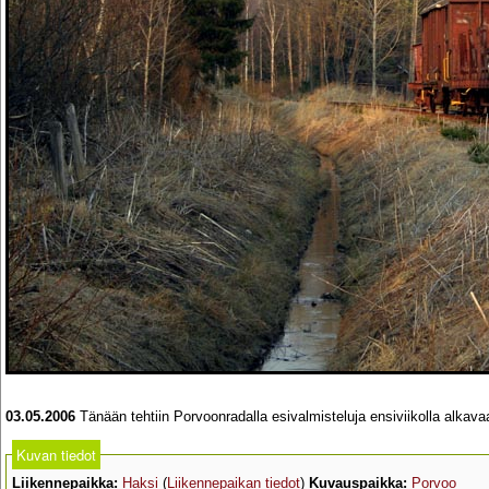
03.05.2006
Tänään tehtiin Porvoonradalla esivalmisteluja ensiviikolla alkava
Kuvan tiedot
Liikennepaikka:
Haksi
(
Liikennepaikan tiedot
)
Kuvauspaikka:
Porvoo