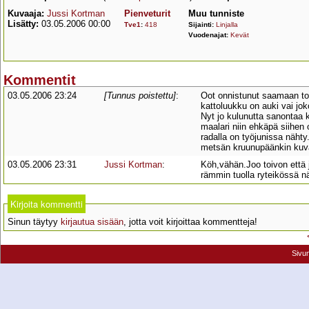
Kuvaaja:
Jussi Kortman
Pienveturit
Muu tunniste
Lisätty:
03.05.2006 00:00
Tve1
:
418
Sijainti:
Linjalla
Vuodenajat:
Kevät
Kommentit
03.05.2006 23:24
[Tunnus poistettu]
:
Oot onnistunut saamaan tos
kattoluukku on auki vai joko
Nyt jo kulunutta sanontaa 
maalari niin ehkäpä siihen 
radalla on työjunissa nähty
metsän kruunupäänkin kuva
03.05.2006 23:31
Jussi Kortman
:
Köh,vähän.Joo toivon että
rämmin tuolla ryteikössä näk
Kirjoita kommentti
Sinun täytyy
kirjautua sisään
, jotta voit kirjoittaa kommentteja!
Sivu