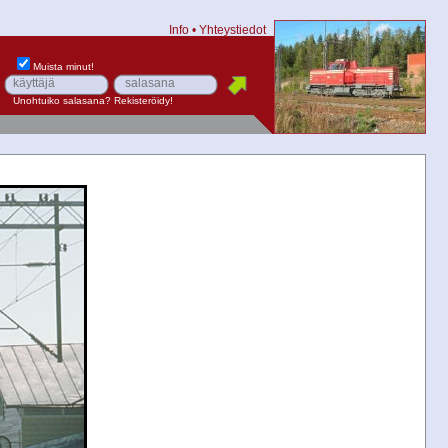
Info
•
Yhteystiedot
Muista minut!
Unohtuiko salasana?
Rekisteröidy!