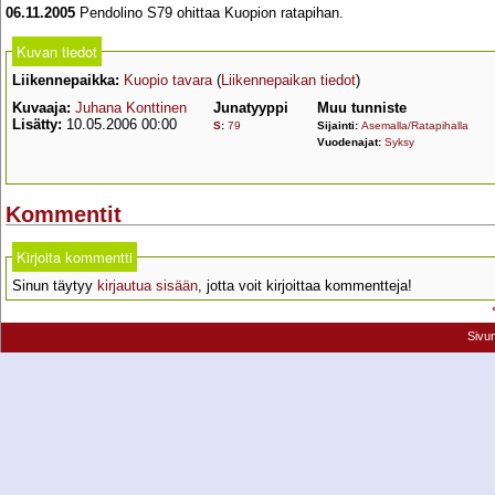
06.11.2005
Pendolino S79 ohittaa Kuopion ratapihan.
Kuvan tiedot
Liikennepaikka:
Kuopio tavara
(
Liikennepaikan tiedot
)
Kuvaaja:
Juhana Konttinen
Junatyyppi
Muu tunniste
Lisätty:
10.05.2006 00:00
S
:
79
Sijainti:
Asemalla/Ratapihalla
Vuodenajat:
Syksy
Kommentit
Kirjoita kommentti
Sinun täytyy
kirjautua sisään
, jotta voit kirjoittaa kommentteja!
Sivu