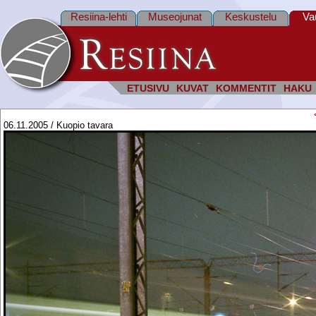
Resiina-lehti
Museojunat
Keskustelu
Va
ETUSIVU
KUVAT
KOMMENTIT
HAKU
06.11.2005 / Kuopio tavara