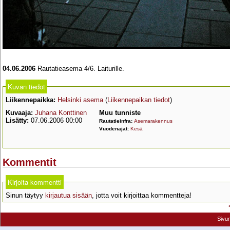
04.06.2006
Rautatieasema 4/6. Laiturille.
Kuvan tiedot
Liikennepaikka:
Helsinki asema
(
Liikennepaikan tiedot
)
Kuvaaja:
Juhana Konttinen
Muu tunniste
Lisätty:
07.06.2006 00:00
Rautatieinfra:
Asemarakennus
Vuodenajat:
Kesä
Kommentit
Kirjoita kommentti
Sinun täytyy
kirjautua sisään
, jotta voit kirjoittaa kommentteja!
Sivu