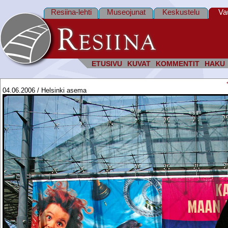
Resiina-lehti
Museojunat
Keskustelu
Va
ETUSIVU
KUVAT
KOMMENTIT
HAKU
04.06.2006 / Helsinki asema