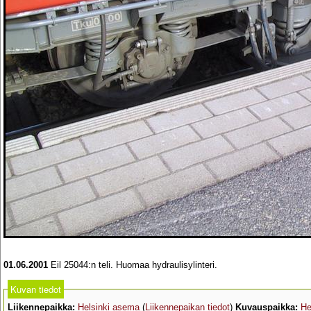
01.06.2001
Eil 25044:n teli. Huomaa hydraulisylinteri.
Kuvan tiedot
Liikennepaikka:
Helsinki asema
(
Liikennepaikan tiedot
)
Kuvauspaikka:
He