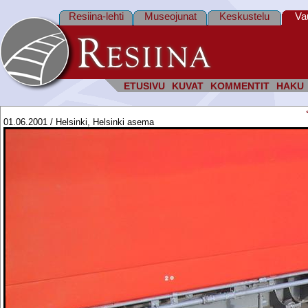
Resiina-lehti
Museojunat
Keskustelu
Va
ETUSIVU
KUVAT
KOMMENTIT
HAKU
01.06.2001 / Helsinki, Helsinki asema