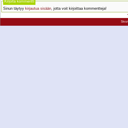
Kirjoita kommentti
Sinun täytyy
kirjautua sisään
, jotta voit kirjoittaa kommentteja!
Sivu