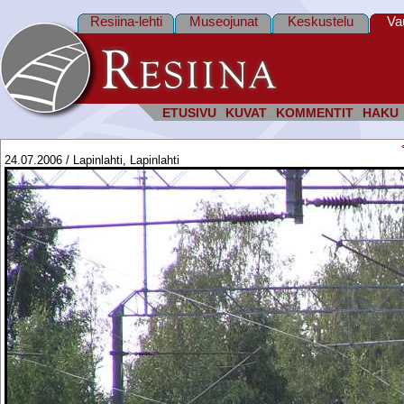
Resiina-lehti
Museojunat
Keskustelu
Va
ETUSIVU
KUVAT
KOMMENTIT
HAKU
24.07.2006 / Lapinlahti, Lapinlahti