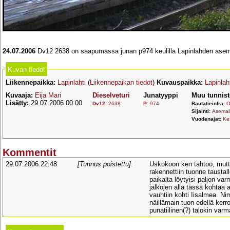
24.07.2006
Dv12 2638 on saapumassa junan p974 keulilla Lapinlahden asemall
Kuvan tiedot
Liikennepaikka:
Lapinlahti
(
Liikennepaikan tiedot
)
Kuvauspaikka:
Lapinlah
Kuvaaja:
Eija Mari
Dieselveturi
Junatyyppi
Muu tunnist
Lisätty:
29.07.2006 00:00
Dv12
:
2638
P
:
974
Rautatieinfra:
O
Sijainti:
Asemall
Vuodenajat:
Ke
Kommentit
29.07.2006 22:48
[Tunnus poistettu]
:
Uskokoon ken tahtoo, mut
rakennettiin tuonne taustal
paikalta löytyisi paljon va
jalkojen alla tässä kohtaa
vauhtiin kohti Iisalmea. Nim
näillämain tuon edellä ker
punatiilinen(?) talokin varm