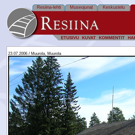
Resiina-lehti
Museojunat
Keskustelu
ETUSIVU
KUVAT
KOMMENTIT
HA
23.07.2006 / Muurola, Muurola