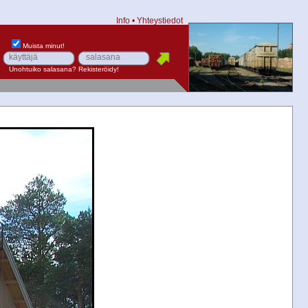
Info
•
Yhteystiedot
Muista minut!
Unohtuiko salasana?
Rekisteröidy!