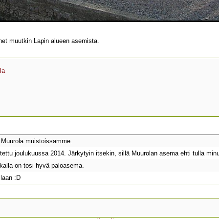
net muutkin Lapin alueen asemista.
la
/ Muurola muistoissamme.
ttu joulukuussa 2014. Järkytyin itsekin, sillä Muurolan asema ehti tulla minul
kalla on tosi hyvä paloasema.
llaan :D