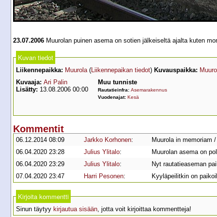
23.07.2006
Muurolan puinen asema on sotien jälkeiseltä ajalta kuten mo
Kuvan tiedot
Liikennepaikka:
Muurola
(
Liikennepaikan tiedot
)
Kuvauspaikka:
Muuro
Kuvaaja:
Ari Palin
Muu tunniste
Lisätty:
13.08.2006 00:00
Rautatieinfra:
Asemarakennus
Vuodenajat:
Kesä
Kommentit
06.12.2014 08:09
Jarkko Korhonen
:
Muurola in memoriam 
06.04.2020 23:28
Julius Ylitalo
:
Muurolan asema on polte
06.04.2020 23:29
Julius Ylitalo
:
Nyt rautatieaseman pai
07.04.2020 23:47
Harri Pesonen
:
Kyyläpeilitkin on paikoi
Kirjoita kommentti
Sinun täytyy
kirjautua sisään
, jotta voit kirjoittaa kommentteja!