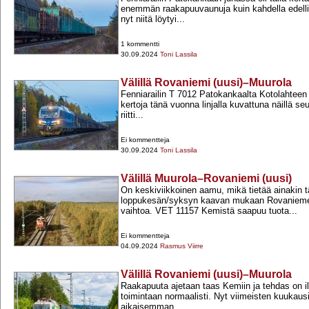
enemmän raakapuuvaunuja kuin kahdella edellis
nyt niitä löytyi...
1 kommentti
30.09.2024
Toni Lassila
Välillä Rovaniemi (uusi)–Muurola
Fenniarailin T 7012 Patokankaalta Kotolahteen
kertoja tänä vuonna linjalla kuvattuna näillä se
riitti...
Ei kommentteja
30.09.2024
Toni Lassila
Välillä Muurola–Rovaniemi (uusi)
On keskiviikkoinen aamu, mikä tietää ainakin 
loppukesän/syksyn kaavan mukaan Rovanieme
vaihtoa. VET 11157 Kemistä saapuu tuota...
Ei kommentteja
04.09.2024
Rasmus Viirre
Välillä Rovaniemi (uusi)–Muurola
Raakapuuta ajetaan taas Kemiin ja tehdas on i
toimintaan normaalisti. Nyt viimeisten kuukau
aikaisemman...