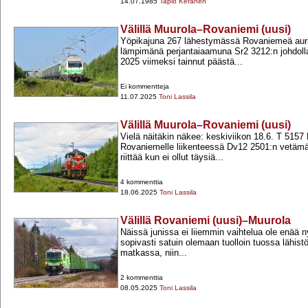
14.07.1985
Tapio Keränen
Välillä Muurola–Rovaniemi (uusi)
Yöpikajuna 267 lähestymässä Rovaniemeä auri
lämpimänä perjantaiaamuna Sr2 3212:n johdoll
2025 viimeksi tainnut päästä...
Ei kommentteja
11.07.2025
Toni Lassila
Välillä Muurola–Rovaniemi (uusi)
Vielä näitäkin näkee: keskiviikon 18.6. T 5157
Rovaniemelle liikenteessä Dv12 2501:n vetämä
riittää kun ei ollut täysiä...
4 kommenttia
18.06.2025
Toni Lassila
Välillä Rovaniemi (uusi)–Muurola
Näissä junissa ei liiemmin vaihtelua ole enää 
sopivasti satuin olemaan tuolloin tuossa lähist
matkassa, niin...
2 kommenttia
08.05.2025
Toni Lassila