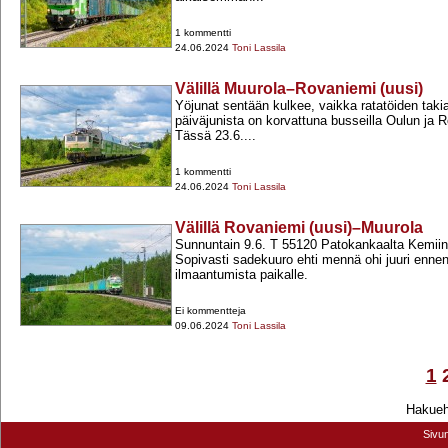
1 kommentti
24.06.2024
Toni Lassila
Välillä Muurola–Rovaniemi (uusi)
Yöjunat sentään kulkee, vaikka ratatöiden taki
päiväjunista on korvattuna busseilla Oulun ja R
Tässä 23.6....
1 kommentti
24.06.2024
Toni Lassila
Välillä Rovaniemi (uusi)–Muurola
Sunnuntain 9.6. T 55120 Patokankaalta Kemii
Sopivasti sadekuuro ehti mennä ohi juuri enne
ilmaantumista paikalle.
Ei kommentteja
09.06.2024
Toni Lassila
1
Hakuehd
Sivu