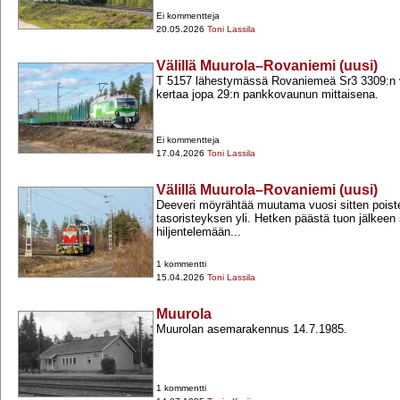
Ei kommentteja
20.05.2026
Toni Lassila
Välillä Muurola–Rovaniemi (uusi)
T 5157 lähestymässä Rovaniemeä Sr3 3309:n v
kertaa jopa 29:n pankkovaunun mittaisena.
Ei kommentteja
17.04.2026
Toni Lassila
Välillä Muurola–Rovaniemi (uusi)
Deeveri möyrähtää muutama vuosi sitten poist
tasoristeyksen yli. Hetken päästä tuon jälkeen 
hiljentelemään...
1 kommentti
15.04.2026
Toni Lassila
Muurola
Muurolan asemarakennus 14.7.1985.
1 kommentti