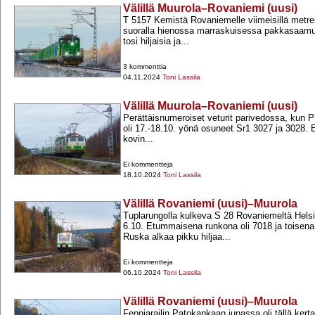
Välillä Muurola–Rovaniemi (uusi)
T 5157 Kemistä Rovaniemelle viimeisillä metre
suoralla hienossa marraskuisessa pakkasaamu
tosi hiljaisia ja...
3 kommenttia
04.11.2024
Toni Lassila
Välillä Muurola–Rovaniemi (uusi)
Perättäisnumeroiset veturit parivedossa, kun 
oli 17.-​18.10. yönä osuneet Sr1 3027 ja 3028. E
kovin...
Ei kommentteja
18.10.2024
Toni Lassila
Välillä Rovaniemi (uusi)–Muurola
Tuplarungolla kulkeva S 28 Rovaniemeltä Helsi
6.10. Etummaisena runkona oli 7018 ja toisen
Ruska alkaa pikku hiljaa...
Ei kommentteja
06.10.2024
Toni Lassila
Välillä Rovaniemi (uusi)–Muurola
Fenniarailin Patokankaan junassa oli tällä kert