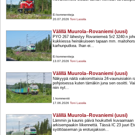
Ei kommentteja
20.07.2026
Toni Lassila
Välillä Muurola–Rovaniemi (uusi)
PYO 267 lähestyy Rovaniemeä Sr2 3240:n johd
kukkiessa heinäkuiseen tapaan mm. maitohorsma
karhunputkea. Ihan ei...
Ei kommentteja
13.07.2026
Toni Lassila
Välillä Muurola–Rovaniemi (uusi)
Näkyypä näitä vakiomittaisia 24-​vaunuisiakin r
pohjoisessa kuten tämäkin juna sen osoitti. Vai
niin nyt...
1 kommentti
17.06.2026
Toni Lassila
Välillä Muurola–Rovaniemi (uusi)
Lämmin ja kaunis päivä houkutteli kuvaamaan
arkisempaakin liikennettä. Tässä IC 23 juuri E
syöttöaseman ja erotusjakson...