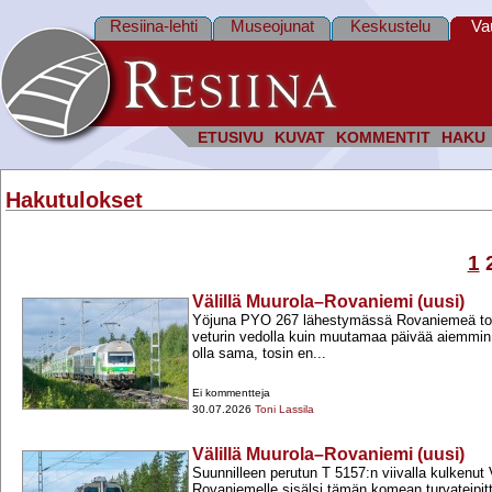
Resiina-lehti
Museojunat
Keskustelu
Va
ETUSIVU
KUVAT
KOMMENTIT
HAKU
Hakutulokset
1
Välillä Muurola–Rovaniemi (uusi)
Yöjuna PYO 267 lähestymässä Rovaniemeä tor
veturin vedolla kuin muutamaa päivää aiemmin.
olla sama, tosin en...
Ei kommentteja
30.07.2026
Toni Lassila
Välillä Muurola–Rovaniemi (uusi)
Suunnilleen perutun T 5157:n viivalla kulkenu
Rovaniemelle sisälsi tämän komean turvateipi