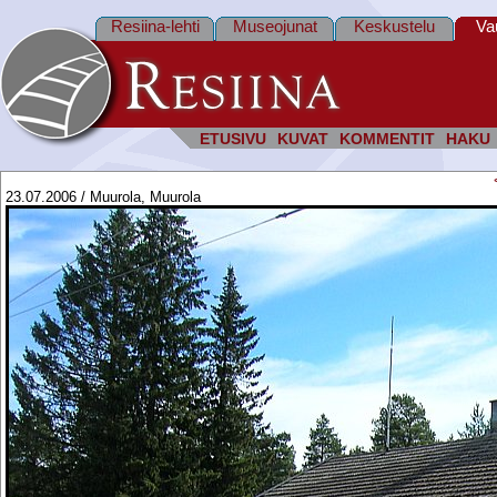
Resiina-lehti
Museojunat
Keskustelu
Va
ETUSIVU
KUVAT
KOMMENTIT
HAKU
23.07.2006 / Muurola, Muurola