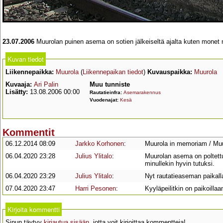
23.07.2006
Muurolan puinen asema on sotien jälkeiseltä ajalta kuten monet
Kuvan tiedot
Liikennepaikka:
Muurola
(
Liikennepaikan tiedot
)
Kuvauspaikka:
Muurola
Kuvaaja:
Ari Palin
Muu tunniste
Lisätty:
13.08.2006 00:00
Rautatieinfra:
Asemarakennus
Vuodenajat:
Kesä
Kommentit
06.12.2014 08:09
Jarkko Korhonen
:
Muurola in memoriam / Mu
06.04.2020 23:28
Julius Ylitalo
:
Muurolan asema on poltettu
minullekin hyvin tutuksi.
06.04.2020 23:29
Julius Ylitalo
:
Nyt rautatieaseman paikall
07.04.2020 23:47
Harri Pesonen
:
Kyyläpeilitkin on paikoillaa
Kirjoita kommentti
Sinun täytyy
kirjautua sisään
, jotta voit kirjoittaa kommentteja!