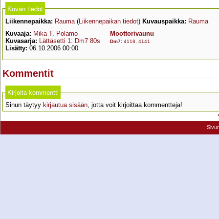
Kuvan tiedot
Liikennepaikka:
Rauma
(
Liikennepaikan tiedot
)
Kuvauspaikka:
Rauma
Kuvaaja:
Mika T. Polamo
Moottorivaunu
Kuvasarja:
Lättäsetti 1: Dm7 80s
Dm7
:
4118
,
4141
Lisätty:
06.10.2006 00:00
Kommentit
Kirjoita kommentti
Sinun täytyy
kirjautua sisään
, jotta voit kirjoittaa kommentteja!
Sivu