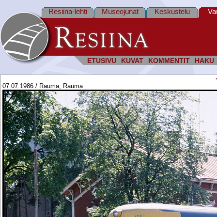
Resiina-lehti
Museojunat
Keskustelu
Va
ETUSIVU
KUVAT
KOMMENTIT
HAKU
07.07.1986 / Rauma, Rauma