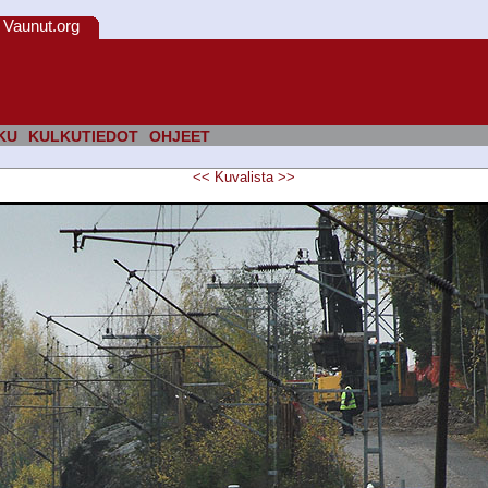
Vaunut.org
KU
KULKUTIEDOT
OHJEET
<<
Kuvalista
>>