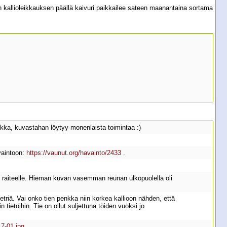
n kallioleikkauksen päällä kaivuri paikkailee sateen maanantaina sortama
kka, kuvastahan löytyy monenlaista toimintaa :)
avaintoon:
https://vaunut.org/havainto/2433
.
le raiteelle. Hieman kuvan vasemman reunan ulkopuolella oli
triä. Vai onko tien penkka niin korkea kallioon nähden, että
n tietöihin. Tie on ollut suljettuna töiden vuoksi jo
7-01.jpg