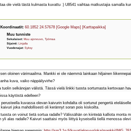
taa ole vielä tästä kulmasta kuvattu :) U8541 vaihtaa matkustajia samalla ku
Koordinaatit:
60.1852 24.57678
[Google Maps]
[Karttapaikka]
Muu tunniste
Sekalaiset:
Muu ajoneuvo
,
Työmaa
Sijainti:
Linjalla
Vuodenajat:
Syksy
sen oloinen värimaailma. Mankki ei ole näemmä lainkaan hiljainen liikennepai
vanha kuva, vaiko näppäilyvirhe?
a tuolin selkänojan välistä. Tässä vielä linkki tuosta sortumasta kertovaan h
oissa käytöstä edelleen?
n perusteella kuvassa olevan kaivurin kohdalta oli sortunut pengertä eteläisel
 kaivuri joka mahdollisesti oli kerännyt soran pois kiskoilta.
uosta on voinut tietä sortua radalle? Välissähän on kiinteää kalliota monta me
n yli alas radalle? Kaivuri saattaisi myös liittyä kyseisellä tiellä menossa olevii
tilanne hieman paremmin:
http://sm3.1g.fi/kuvat/elosyysloka/mankki/IMG_761