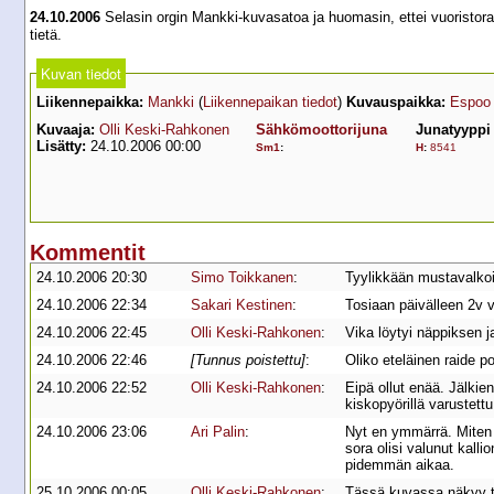
24.10.2006
Selasin orgin Mankki-kuvasatoa ja huomasin, ettei vuoristora
tietä.
Kuvan tiedot
Liikennepaikka:
Mankki
(
Liikennepaikan tiedot
)
Kuvauspaikka:
Espoo
Kuvaaja:
Olli Keski-Rahkonen
Sähkömoottorijuna
Junatyyppi
Lisätty:
24.10.2006 00:00
Sm1
:
H
:
8541
Kommentit
24.10.2006 20:30
Simo Toikkanen
:
Tyylikkään mustavalkoi
24.10.2006 22:34
Sakari Kestinen
:
Tosiaan päivälleen 2v 
24.10.2006 22:45
Olli Keski-Rahkonen
:
Vika löytyi näppiksen j
24.10.2006 22:46
[Tunnus poistettu]
:
Oliko eteläinen raide p
24.10.2006 22:52
Olli Keski-Rahkonen
:
Eipä ollut enää. Jälkie
kiskopyörillä varustettu
24.10.2006 23:06
Ari Palin
:
Nyt en ymmärrä. Miten t
sora olisi valunut kallio
pidemmän aikaa.
25.10.2006 00:05
Olli Keski-Rahkonen
:
Tässä kuvassa näkyy 