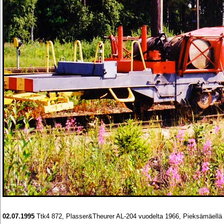
02.07.1995
Ttk4 872, Plasser&Theurer AL-204 vuodelta 1966, Pieksämäellä ra