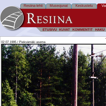
Resiina-lehti
Museojunat
Keskustelu
Va
ETUSIVU
KUVAT
KOMMENTIT
HAKU
02.07.1995 / Pieksämäki asema