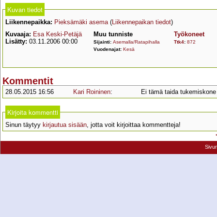
Kuvan tiedot
Liikennepaikka:
Pieksämäki asema
(
Liikennepaikan tiedot
)
Kuvaaja:
Esa Keski-Petäjä
Muu tunniste
Työkoneet
Lisätty:
03.11.2006 00:00
Sijainti:
Asemalla/Ratapihalla
Ttk4
:
872
Vuodenajat:
Kesä
Kommentit
28.05.2015 16:56
Kari Roininen
:
Ei tämä taida tukemiskone o
Kirjoita kommentti
Sinun täytyy
kirjautua sisään
, jotta voit kirjoittaa kommentteja!
Sivu