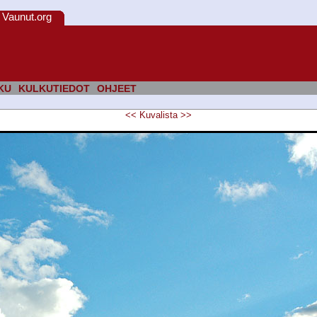
Vaunut.org
KU
KULKUTIEDOT
OHJEET
<<
Kuvalista
>>