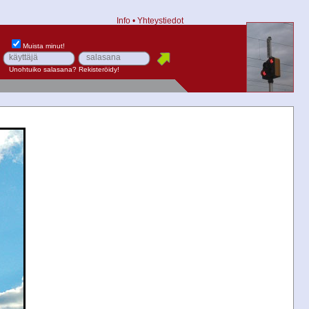
Info
•
Yhteystiedot
Muista minut!
Unohtuiko salasana?
Rekisteröidy!