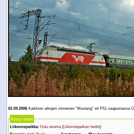
02.09.2006
Kaikkien aikojen viimeinen "Mustang" eli P51 saapumassa O
Kuvan tiedot
Liikennepaikka:
Oulu asema
(
Liikennepaikan tiedot
)