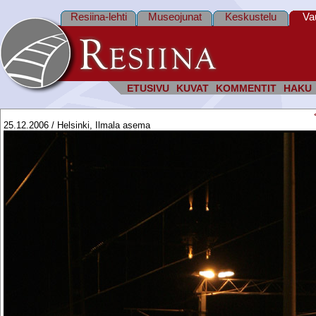
Resiina-lehti
Museojunat
Keskustelu
Va
ETUSIVU
KUVAT
KOMMENTIT
HAKU
25.12.2006 / Helsinki, Ilmala asema