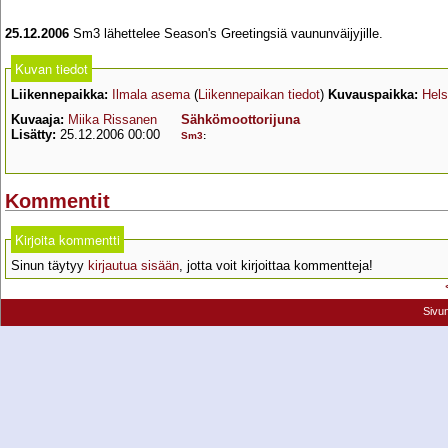
25.12.2006
Sm3 lähettelee Season's Greetingsiä vaununväijyjille.
Kuvan tiedot
Liikennepaikka:
Ilmala asema
(
Liikennepaikan tiedot
)
Kuvauspaikka:
Hels
Kuvaaja:
Miika Rissanen
Sähkömoottorijuna
Lisätty:
25.12.2006 00:00
Sm3
:
Kommentit
Kirjoita kommentti
Sinun täytyy
kirjautua sisään
, jotta voit kirjoittaa kommentteja!
Sivu