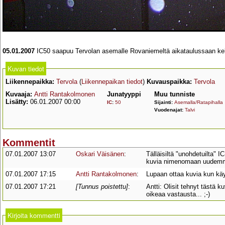
05.01.2007
IC50 saapuu Tervolan asemalle Rovaniemeltä aikataulussaan kel
Kuvan tiedot
Liikennepaikka:
Tervola
(
Liikennepaikan tiedot
)
Kuvauspaikka:
Tervola
Kuvaaja:
Antti Rantakolmonen
Junatyyppi
Muu tunniste
Lisätty:
06.01.2007 00:00
IC
:
50
Sijainti:
Asemalla/Ratapihalla
Vuodenajat:
Talvi
Kommentit
07.01.2007 13:07
Oskari Väisänen
:
Tälläisiltä "unohdetuilta" 
kuvia nimenomaan uudemmist
07.01.2007 17:15
Antti Rantakolmonen
:
Lupaan ottaa kuvia kun käy
07.01.2007 17:21
[Tunnus poistettu]
:
Antti: Olisit tehnyt tästä 
oikeaa vastausta... ;-)
Kirjoita kommentti