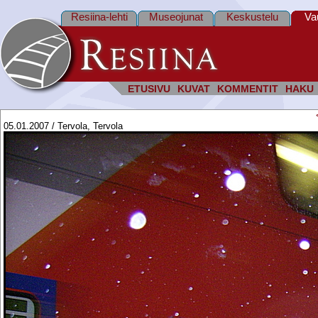
Resiina-lehti
Museojunat
Keskustelu
Va
ETUSIVU
KUVAT
KOMMENTIT
HAKU
05.01.2007 / Tervola, Tervola