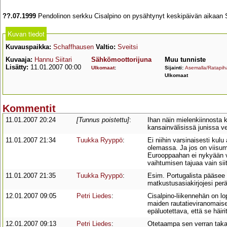
??.07.1999
Pendolinon serkku Cisalpino on pysähtynyt keskipäivän aikaan S
Kuvan tiedot
Kuvauspaikka:
Schaffhausen
Valtio:
Sveitsi
Kuvaaja:
Hannu Siitari
Sähkömoottorijuna
Muu tunniste
Lisätty:
11.01.2007 00:00
Ulkomaat
:
Sijainti:
Asemalla/Ratapiha
Ulkomaat
Kommentit
11.01.2007 20:24
[Tunnus poistettu]
:
Ihan näin mielenkiinnosta 
kansainvälisissä junissa 
11.01.2007 21:34
Tuukka Ryyppö
:
Ei niihin varsinaisesti kul
olemassa. Ja jos on viisu
Eurooppaahan ei nykyään val
vaihtumisen tajuaa vain siit
11.01.2007 21:35
Tuukka Ryyppö
:
Esim. Portugalista pääsee 
matkustusasiakirjojesi per
12.01.2007 09:05
Petri Liedes
:
Cisalpino-liikennehän on lo
maiden rautatieviranomaiset
epäluotettava, että se häir
12.01.2007 09:13
Petri Liedes
:
Otetaampa sen verran takai