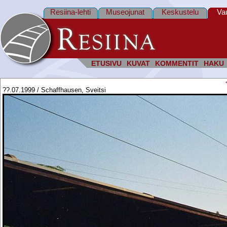
Resiina-lehti
Museojunat
Keskustelu
Va
ETUSIVU
KUVAT
KOMMENTIT
HAKU
??.07.1999 / Schaffhausen, Sveitsi