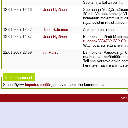
Sveitsin ja Italian välillä...
12.01.2007 12:28
Jouni Hytönen
:
Suomen ja Venäjän välisen 
20 min Vainikkalassa ja Vii
hoidetaan molemmilla puoli
rajaa seistiin muistaakseni
12.01.2007 12:47
Timo Salminen
:
Aasiassa on aikaa...
12.01.2007 14:57
Jouni Hytönen
:
Esimerkiksi tämä Moskova
tr_code=555476%3A%C0+
WC:t ovat suljettuja hyvin 
12.01.2007 23:59
Ari Palin
:
Esimerkiksi Varsovan ja Kio
matkustajat herätetään tuo
Tallinna-Varsova onkin saa
herättelemään rajanylitysten
Kirjoita kommentti
Sinun täytyy
kirjautua sisään
, jotta voit kirjoittaa kommentteja!
Sivu