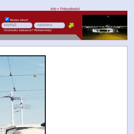
Info
•
Yhteystiedot
Muista minut!
Unohtuiko salasana?
Rekisteröidy!