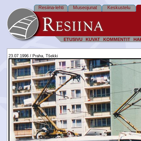
Resiina-lehti
Museojunat
Keskustelu
ETUSIVU
KUVAT
KOMMENTIT
HA
23.07.1996 / Praha, Tšekki