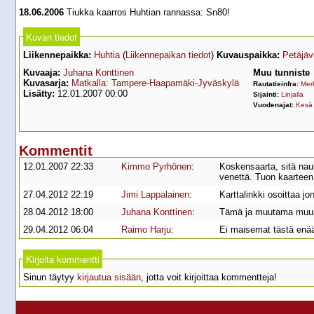
18.06.2006
Tiukka kaarros Huhtian rannassa: Sn80!
Kuvan tiedot
Liikennepaikka:
Huhtia
(
Liikennepaikan tiedot
)
Kuvauspaikka:
Petäjäv
Kuvaaja:
Juhana Konttinen
Muu tunniste
Kuvasarja:
Matkalla: Tampere-Haapamäki-Jyväskylä
Rautatieinfra:
Mer
Lisätty:
12.01.2007 00:00
Sijainti:
Linjalla
Vuodenajat:
Kesä
Kommentit
12.01.2007 22:33
Kimmo Pyrhönen
:
Koskensaarta, sitä nau
venettä. Tuon kaarteen
27.04.2012 22:19
Jimi Lappalainen
:
Karttalinkki osoittaa jo
28.04.2012 18:00
Juhana Konttinen
:
Tämä ja muutama muuki
29.04.2012 06:04
Raimo Harju
:
Ei maisemat tästä enää
Kirjoita kommentti
Sinun täytyy
kirjautua sisään
, jotta voit kirjoittaa kommentteja!