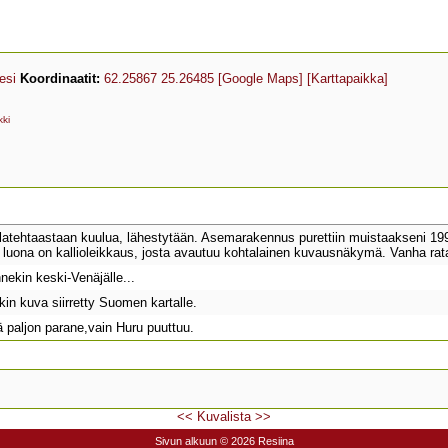
esi
Koordinaatit:
62.25867 25.26485
[Google Maps]
[Karttapaikka]
kki
latehtaastaan kuulua, lähestytään. Asemarakennus purettiin muistaakseni 199
 luona on kallioleikkaus, josta avautuu kohtalainen kuvausnäkymä. Vanha rat
nnekin keski-Venäjälle...
n kuva siirretty Suomen kartalle.
 paljon parane,vain Huru puuttuu.
<<
Kuvalista
>>
Sivun alkuun
© 2026 Resiina