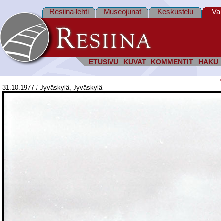
Resiina-lehti
Museojunat
Keskustelu
Va
ETUSIVU
KUVAT
KOMMENTIT
HAKU
31.10.1977 / Jyväskylä, Jyväskylä