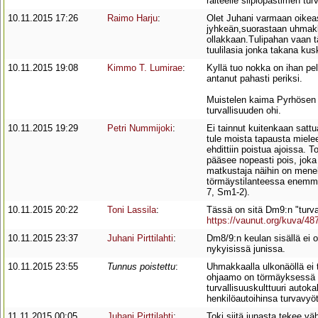
raiteelle siipiopastimen tu
10.11.2015 17:26
Raimo Harju
:
Olet Juhani varmaan oikea
jyhkeän,suorastaan uhmakk
ollakkaan.Tulipahan vaan tä
tuulilasia jonka takana kusk
10.11.2015 19:08
Kimmo T. Lumirae
:
Kyllä tuo nokka on ihan pel
antanut pahasti periksi.
Muistelen kaima Pyrhösen m
turvallisuuden ohi.
10.11.2015 19:29
Petri Nummijoki
:
Ei tainnut kuitenkaan sattua
tule moista tapausta miele
ehdittiin poistua ajoissa. T
pääsee nopeasti pois, joka
matkustaja näihin on meneht
törmäystilanteessa enemmä
7, Sm1-2).
10.11.2015 20:22
Toni Lassila
:
Tässä on sitä Dm9:n "turva
https://vaunut.org/kuv
10.11.2015 23:37
Juhani Pirttilahti
:
Dm8/9:n keulan sisällä ei 
nykyisissä junissa.
10.11.2015 23:55
Tunnus poistettu
:
Uhmakkaalla ulkonäöllä ei
ohjaamo on törmäyksessä pa
turvallisuuskulttuuri autok
henkilöautoihinsa turvavyöt
11.11.2015 00:05
Juhani Pirttilahti
:
Toki siitä junasta tekee v