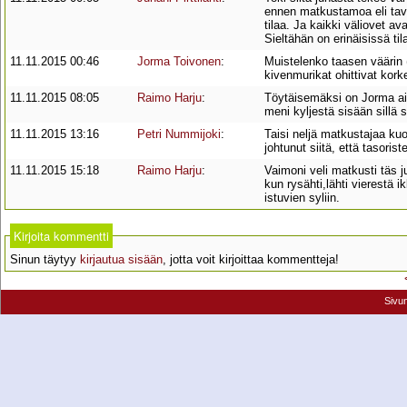
ennen matkustamoa eli tava
tilaa. Ja kaikki väliovet 
Sieltähän on erinäisissä til
11.11.2015 00:46
Jorma Toivonen
:
Muistelenko taasen väärin (
kivenmurikat ohittivat kor
11.11.2015 08:05
Raimo Harju
:
Töytäisemäksi on Jorma aika
meni kyljestä sisään sillä s
11.11.2015 13:16
Petri Nummijoki
:
Taisi neljä matkustajaa ku
johtunut siitä, että tasoris
11.11.2015 15:18
Raimo Harju
:
Vaimoni veli matkusti täs 
kun rysähti,lähti vierestä 
istuvien syliin.
Kirjoita kommentti
Sinun täytyy
kirjautua sisään
, jotta voit kirjoittaa kommentteja!
Sivu