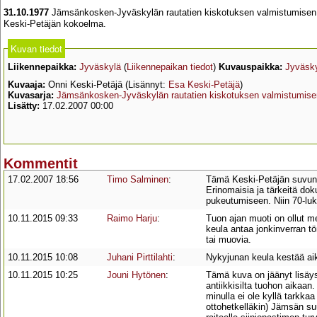
31.10.1977
Jämsänkosken-Jyväskylän rautatien kiskotuksen valmistumisen j
Keski-Petäjän kokoelma.
Kuvan tiedot
Liikennepaikka:
Jyväskylä
(
Liikennepaikan tiedot
)
Kuvauspaikka:
Jyväsk
Kuvaaja:
Onni Keski-Petäjä (Lisännyt:
Esa Keski-Petäjä
)
Kuvasarja:
Jämsänkosken-Jyväskylän rautatien kiskotuksen valmistumisen
Lisätty:
17.02.2007 00:00
Kommentit
17.02.2007 18:56
Timo Salminen
:
Tämä Keski-Petäjän suvun 
Erinomaisia ja tärkeitä do
pukeutumiseen. Niin 70-luku
10.11.2015 09:33
Raimo Harju
:
Tuon ajan muoti on ollut m
keula antaa jonkinverran 
tai muovia.
10.11.2015 10:08
Juhani Pirttilahti
:
Nykyjunan keula kestää a
10.11.2015 10:25
Jouni Hytönen
:
Tämä kuva on jäänyt lisäy
antiikkisilta tuohon aikaa
minulla ei ole kyllä tarkka
ottohetkelläkin) Jämsän s