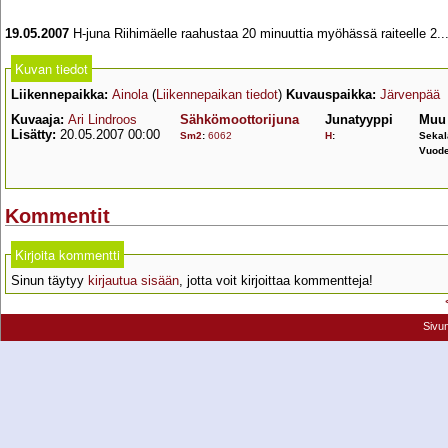
19.05.2007
H-juna Riihimäelle raahustaa 20 minuuttia myöhässä raiteelle 2..
Kuvan tiedot
Liikennepaikka:
Ainola
(
Liikennepaikan tiedot
)
Kuvauspaikka:
Järvenpää
Kuvaaja:
Ari Lindroos
Sähkömoottorijuna
Junatyyppi
Muu 
Lisätty:
20.05.2007 00:00
Sm2
:
6062
H
:
Sekal
Vuode
Kommentit
Kirjoita kommentti
Sinun täytyy
kirjautua sisään
, jotta voit kirjoittaa kommentteja!
Sivu