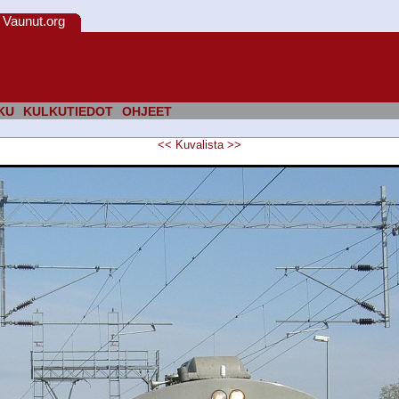
Vaunut.org
KU
KULKUTIEDOT
OHJEET
<<
Kuvalista
>>