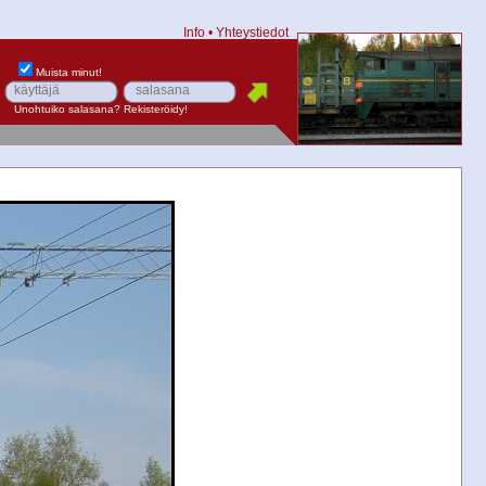
Info
•
Yhteystiedot
Muista minut!
Unohtuiko salasana?
Rekisteröidy!