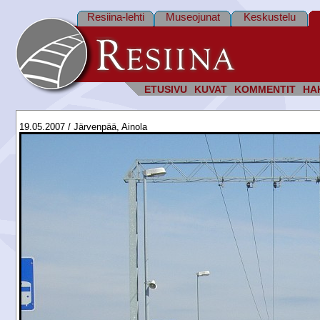
Resiina-lehti
Museojunat
Keskustelu
ETUSIVU
KUVAT
KOMMENTIT
HA
19.05.2007 / Järvenpää, Ainola